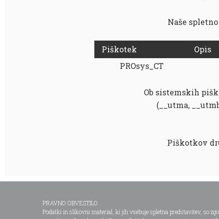
Naše spletno 
Piškotek
Opis
PROsys_CT
Ob sistemskih pišk
(__utma, __utmb
Piškotkov dru
PRAVNO OBVESTILO
Podatki in slikovni material, ki jih vsebuje spletna predstavitev, so zg