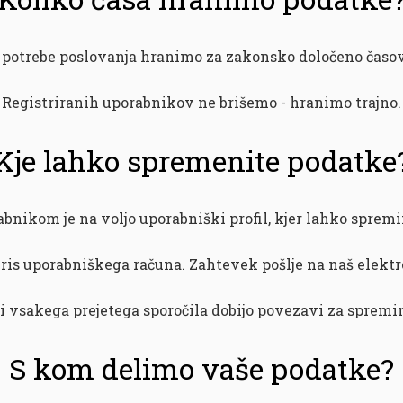
 potrebe poslovanja hranimo za zakonsko določeno časov
Registriranih uporabnikov ne brišemo - hranimo trajno.
Kje lahko spremenite podatke
bnikom je na voljo uporabniški profil, kjer lahko spremi
ris uporabniškega računa. Zahtevek pošlje na naš elekt
 vsakega prejetega sporočila dobijo povezavi za spremin
S kom delimo vaše podatke?