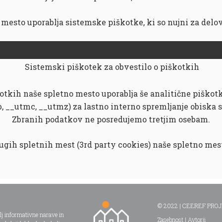
mesto uporablja sistemske piškotke, ki so nujni za delo
Sistemski piškotek za obvestilo o piškotkih
otkih naše spletno mesto uporablja še analitične piškot
, __utmc, __utmz) za lastno interno spremljanje obiska 
Zbranih podatkov ne posredujemo tretjim osebam.
gih spletnih mest (3rd party cookies) naše spletno mes
© 2022 | CEEREF PROJEK
olj informativne narave in
Zasebnost
|
Avtorji