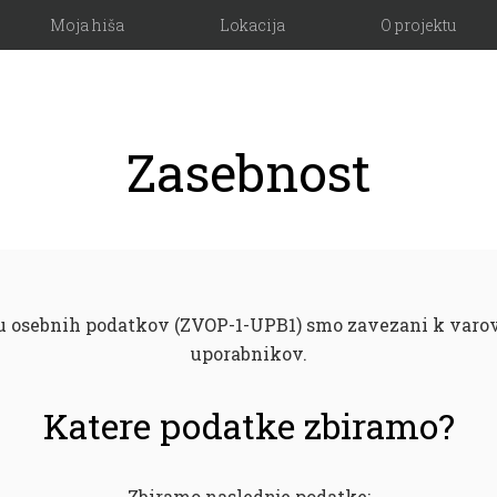
Moja hiša
Lokacija
O projektu
Zasebnost
u osebnih podatkov (ZVOP-1-UPB1) smo zavezani k varov
uporabnikov.
Katere podatke zbiramo?
Zbiramo naslednje podatke: