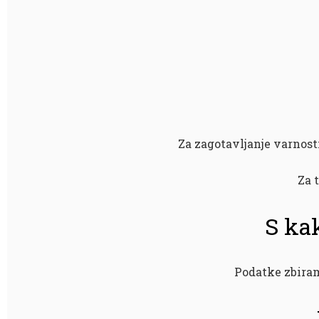
Za zagotavljanje varnosti,
Za 
S ka
Podatke zbiram