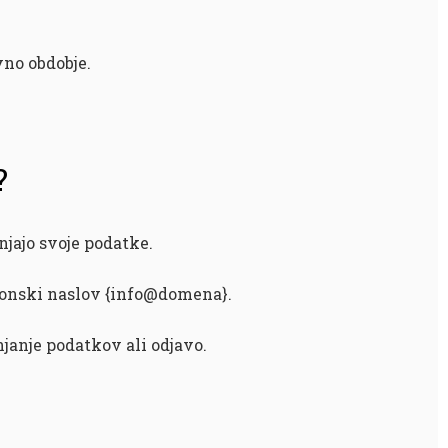
no obdobje.
?
njajo svoje podatke.
ronski naslov {info@domena}.
janje podatkov ali odjavo.