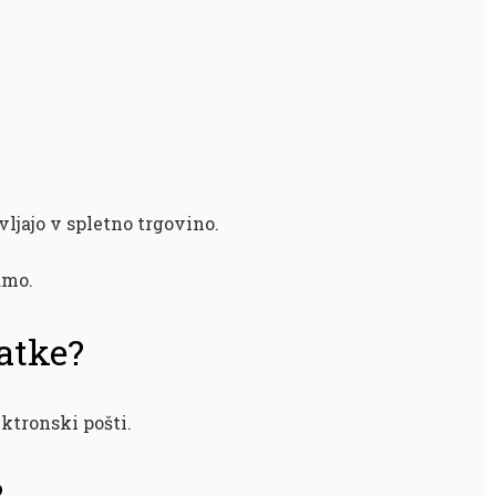
avljajo v spletno trgovino.
amo.
atke?
ktronski pošti.
?