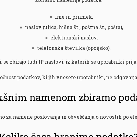
ime in priimek,
naslov (ulica, hišna št., poštna št., pošta),
elektronski naslov,
telefonska številka (opcijsko).
 se zbirajo tudi IP naslovi, iz katerih se uporabniki prij
točnost podatkov, ki jih vnesete uporabniki, ne odgovarj
kšnim namenom zbiramo pod
o za namene poslovanja in obveščanja o novostih po ele
Koliko časa hranimo podatke