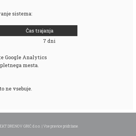
vanje sistema:
Čas trajanja
7 dni
ke Google Analytics
spletnega mesta.
to ne vsebuje.
T DRENOV GRIČ d.o.o. | Vse pravice pridržane.