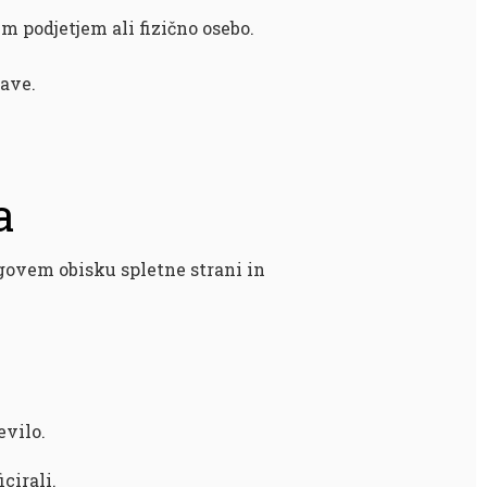
 podjetjem ali fizično osebo.
tave.
a
govem obisku spletne strani in
vilo.
cirali.