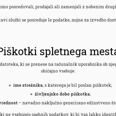
mo posredovali, prodajali ali zamenjali z nobenim drugim
avi službi se posreduje le podatke, nujne za izvedbo dos
Piškotki spletnega mest
datoteka, ki se prenese na računalnik uporabnika ob nje
običajno vsebuje:
ime strežnika
, s katerega je bil poslan piškotek;
življenjsko dobo piškotka
;
vrednost
– navadno naključno generirano edinstveno šte
ki ne vsebujejo osebnih podatkov, ki bi vas lahko identifi