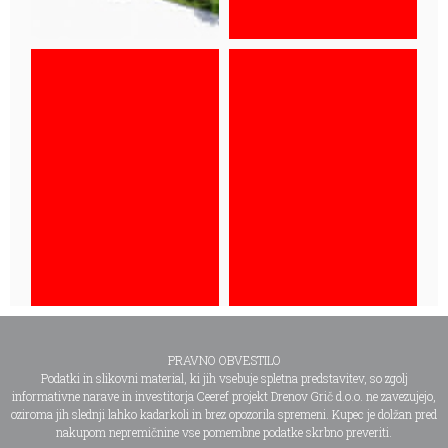
PRAVNO OBVESTILO
Podatki in slikovni material, ki jih vsebuje spletna predstavitev, so zgolj
informativne narave in investitorja Ceeref projekt Drenov Grič d.o.o. ne zavezujejo,
oziroma jih slednji lahko kadarkoli in brez opozorila spremeni. Kupec je dolžan pred
nakupom nepremičnine vse pomembne podatke skrbno preveriti.